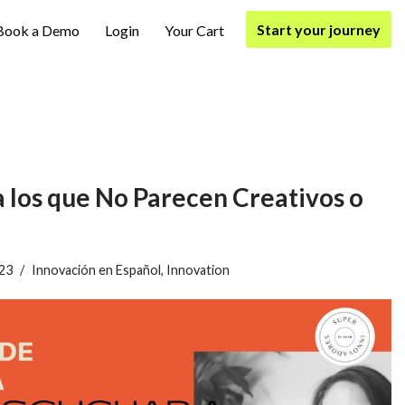
Start your journey
Book a Demo
Login
Your Cart
 los que No Parecen Creativos o
023
Innovación en Español
,
Innovation