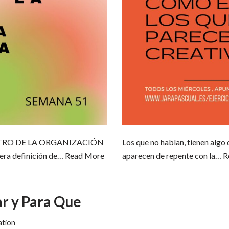
TRO DE LA ORGANIZACIÓN
Los que no hablan, tienen algo 
era definición de…
Read More
aparecen de repente con la…
R
ar y Para Que
ation