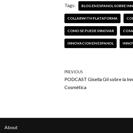
Tags:
BLOG EN ESPANOL SOBRE I
COLLABWITH PLATAFORMA
CO
COMO SE PUEDE INNOVAR
COSA
INNOVACION EN ESPANOL
INNO
PREVIOUS
PODCAST Gisella Gil sobre la Inn
Cosmética
About