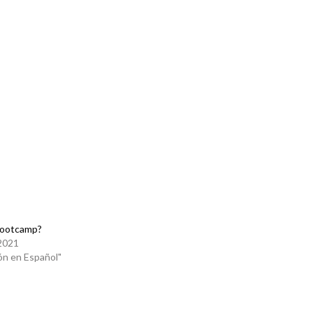
Bootcamp?
 2021
ón en Español"