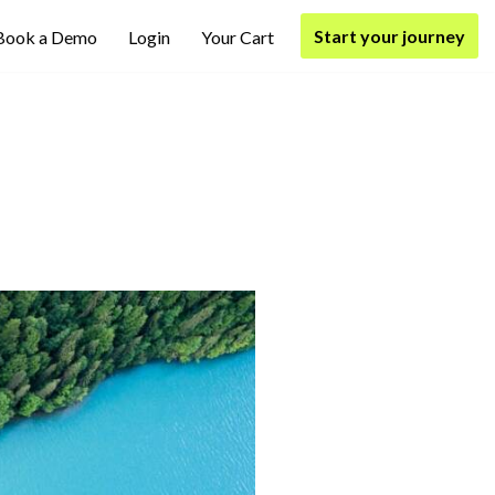
Start your journey
Book a Demo
Login
Your Cart