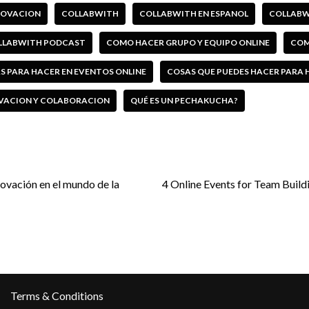
NNOVACION
COLLABWITH
COLLABWITH EN ESPANOL
COLLABW
LLABWITH PODCAST
COMO HACER GRUPO Y EQUIPO ONLINE
COM
S PARA HACER EN EVENTOS ONLINE
COSAS QUE PUEDES HACER PARA 
VACION Y COLABORACION
QUÉ ES UN PECHAKUCHA?
ovación en el mundo de la
4 Online Events for Team Build
Terms & Conditions