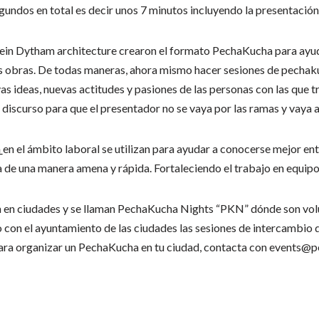
gundos en total es decir unos 7 minutos incluyendo la presentación
in Dytham architecture crearon el formato PechaKucha para ayudar
us obras. De todas maneras, ahora mismo hacer sesiones de pechaku
as ideas, nuevas actitudes y pasiones de las personas con las que 
l discurso para que el presentador no se vaya por las ramas y vaya 
a
en el ámbito laboral se utilizan para ayudar a conocerse mejor ent
a de una manera amena y rápida. Fortaleciendo el trabajo en equipo
en ciudades y se llaman PechaKucha Nights “PKN” dónde son volu
con el ayuntamiento de las ciudades las sesiones de intercambio 
ra organizar un PechaKucha en tu ciudad, contacta con events@