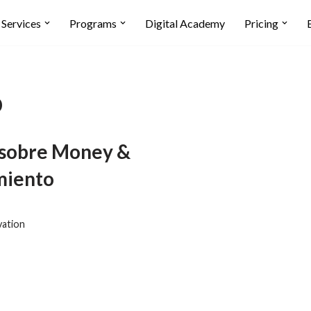
Services
Programs
Digital Academy
Pricing
o
o sobre Money &
miento
vation