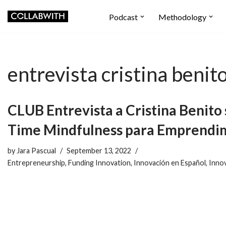
Podcast
Methodology
Skip
to
content
entrevista cristina benit
CLUB Entrevista a Cristina Benit
Time Mindfulness para Emprendi
by
Jara Pascual
September 13, 2022
Entrepreneurship
,
Funding Innovation
,
Innovación en Español
,
Inno