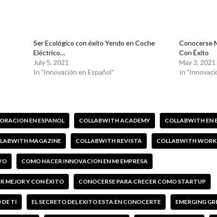
Ser Ecológico con éxito Yendo en Coche
Conocerse M
Eléctrico…
Con Éxito
July 5, 2021
May 3, 2021
In "Innovación en Español"
In "Innovaci
ORACION EN ESPANOL
COLLABWITH ACADEMY
COLLABWITH EN 
LABWITH MAGAZINE
COLLABWITH REVISTA
COLLABWITH WORK
VO
COMO HACER INNOVACION EN MI EMPRESA
 MEJOR Y CON ÉXITO
CONOCERSE PARA CRECER COMO STARTUP
 DE TI
EL SECRETO DEL EXITO ESTA EN CONOCERTE
EMERGING GR