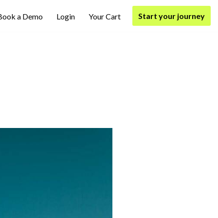
Start your journey
Book a Demo
Login
Your Cart