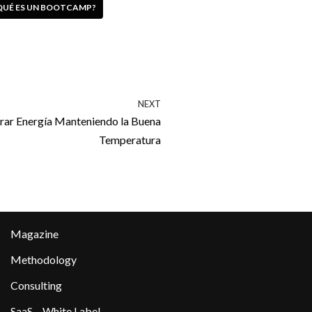
QUÉ ES UN BOOTCAMP?
NEXT
ar Energía Manteniendo la Buena
Temperatura
Magazine
Methodology
Consulting
SaaS – White Label