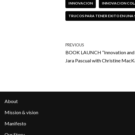
INNOVACION
INNOVACION COL
TRUCOS PARA TENER EXITO EN UNA
PREVIOUS
BOOK LAUNCH “Innovation and C
Jara Pascual with Christine MacK
About
Mission & vision
Manifesto
Our Story