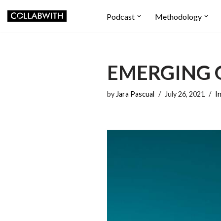
Podcast
Methodology
Skip
to
content
EMERGING 
by
Jara Pascual
July 26, 2021
I