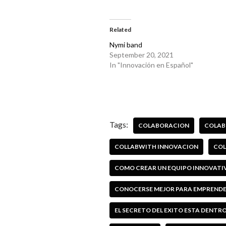
Related
Nymi band
September 20, 2021
In "Innovación en Español"
Tags:
COLABORACION
COLAB
COLLABWITH INNOVACION
COL
COMO CREAR UN EQUIPO INNOVATI
CONOCERSE MEJOR PARA EMPRENDER
EL SECRETO DEL EXITO ESTA DENTRO