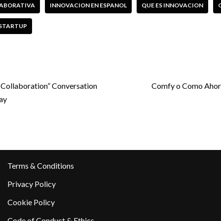
ABORATIVA
INNOVACION EN ESPANOL
QUE ES INNOVACION
 STARTUP
ollaboration” Conversation
Comfy o Como Ahorr
ay
Terms & Conditions
Privacy Policy
Cookie Policy
Code of Conduct & Ethics