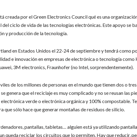
tá creada por el Green Electronics Council qué es una organizaci
 del ciclo de vida de las tecnologías electrónicas. Este apoyo se ba
ión y producción de la tecnología.
rtland en Estados Unidos el 22-24 de septiembre y tendrá como po
ilidad e innovación en empresas de electrónica o tecnología com
awei, 3M electronics, Fraunhofer (no Intel, sorprendentemente).
viles de los millones de personas en el mundo que tienen dos o tre
se genera que el reciclaje es muy complicado y no se reusan las pie
a electrónica verde o electrónica orgánica y 100% compostable. Te
 que sólo hace que generar montañas de residuos de silicio.
denadores, pantallas, tabletas… alguien está ya utilizando pantalla
un queda reciclar los circuitos que lo permiten. Hay que reducir, pe