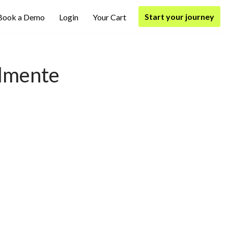
Start your journey
Book a Demo
Login
Your Cart
almente